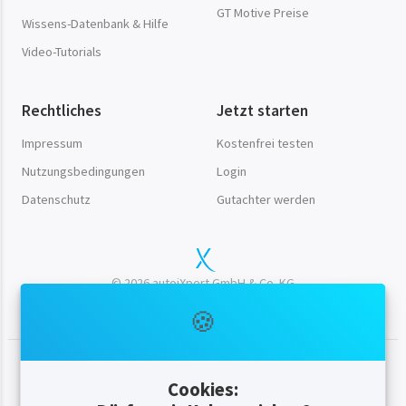
GT Motive Preise
Wissens-Datenbank & Hilfe
Video-Tutorials
Rechtliches
Jetzt starten
Impressum
Kostenfrei testen
Nutzungsbedingungen
Login
Datenschutz
Gutachter werden
© 2026 autoiXpert GmbH & Co. KG
Qualität aus der Region Augsburg.
🍪
Worauf wartest du noch? Die ersten 30 Tage
Cookies: