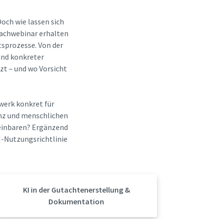
och wie lassen sich
 Fachwebinar erhalten
tsprozesse. Von der
and konkreter
zt – und wo Vorsicht
werk konkret für
nz und menschlichen
reinbaren? Ergänzend
KI-Nutzungsrichtlinie
KI in der Gutachtenerstellung &
Dokumentation