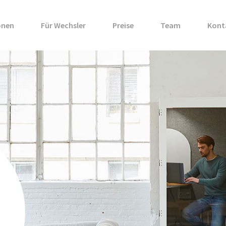
onen
Für Wechsler
Preise
Team
Kont