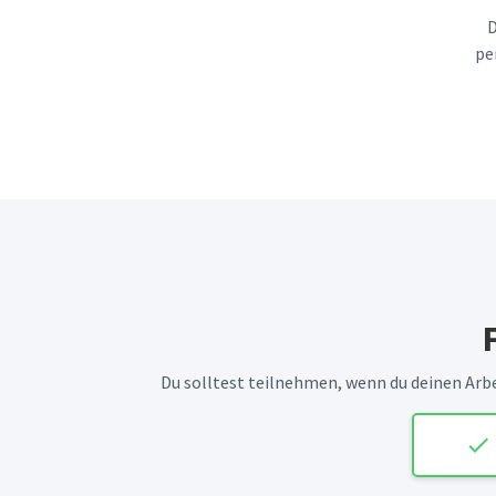
D
pe
Du solltest teilnehmen, wenn du deinen Arbei
check